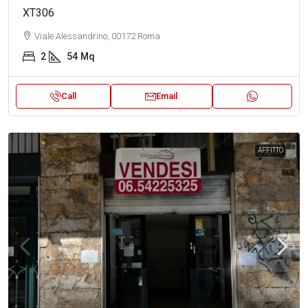
XT306
Viale Alessandrino, 00172 Roma
2
54
Mq
Call
Email
AFFITTO