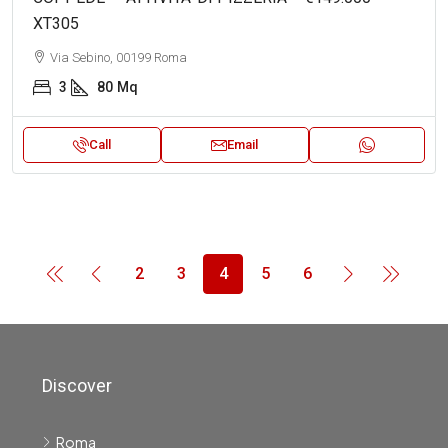
XT305
Via Sebino, 00199 Roma
3
80
Mq
Call
Email
2
3
4
5
6
Discover
Roma