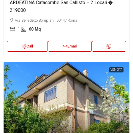
ARDEATINA Catacombe San Callisto – 2 Locali �
219000
Via Benedetto Bompiani, 00147 Roma
1
60
Mq
Call
Email
VENDITA