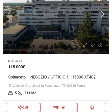
NEGOZIO
115.000€
Spinaceto – NEGOZIO / UFFICIO € 115000 XT402
Viale dei Caduti per la Resistenza, 79, 00128 Roma
5
211
Mq
Call
Email