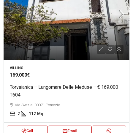
VILLINO
169.000€
Torvaianica – Lungomare Delle Meduse – € 169.000
T604
Via Svezia, 00071 Pomezia
2
112
Mq
Call
Email