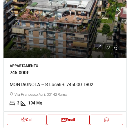
APPARTAMENTO
745.000€
MONTAGNOLA – 8 Locali € 745000 T802
Via Francesco Acri, 00142 Roma
3
194
Mq
Call
Email