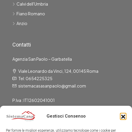
Calvi dell'Umbria
Fiano Romano
Anzio
Contatti
Agenzia San Paolo – Garbatella
Viale Leonardo da Vinci, 124, 00145 Roma
Tel: 0654225325
sistemacasasanpaolo@gmail.com
P.Iva : IT12602041001
Gestisci Consenso
Gli Uffici Sono Aperti
Per fornire le migliori esperienze, utilizziamo tecnologie come i cookie per