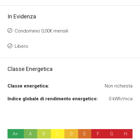
In Evidenza
Condominio 0,00€ mensili
Libero
Classe Energetica
Classe energetica:
Non richiesta
Indice globale di rendimento energetico:
0 kWh/mca
A+
A
B
C
D
E
F
G
H