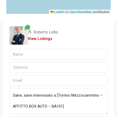
Leaflet
|
©
OpenStreetMap
contributors
Roberto Lellis
View Listings