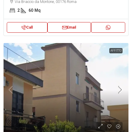
Via Braccio da Montone, 00176 Roma
2
60
Mq
Call
Email
AFFITTO