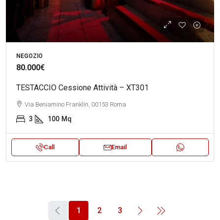
NEGOZIO
80.000€
TESTACCIO Cessione Attività – XT301
Via Beniamino Franklin, 00153 Roma
3
100
Mq
Call
Email
1
2
3