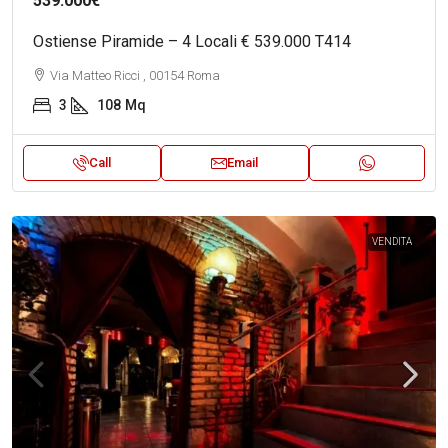
539.000€
Ostiense Piramide – 4 Locali € 539.000 T414
Via Matteo Ricci , 00154 Roma
3
108
Mq
Call
Email
VENDITA