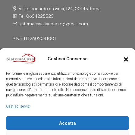
Viale Leonardo da Vinci, 124, 00145 Roma
Tel: 0654225325
sistemacasasanpaolo@gmail.com
P.Iva : IT12602041001
Gestisci Consenso
Gli Uffici Sono Aperti
Per fornire le migliori esperienze, utilizziamo tecnologie come i cookie per
Dal Lunedì al Venerdì:
memorizzare e/o accedere alle informazioni del dispositivo. Il consenso a
9:00-13:00
queste tecnologie ci permetterà di elaborare dati come il comportamento di
navigazione o ID unici su questo sito. Non acconsentire o ritirare il consenso
15:30-19:30
può influire negativamente su alcune caratteristiche e funzioni.
Sabato:
Gestisci servizi
9:00-13:00
Accetta