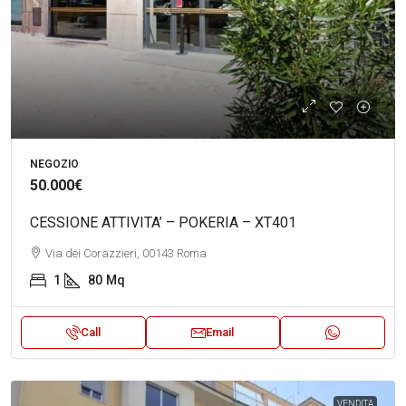
NEGOZIO
50.000€
CESSIONE ATTIVITA’ – POKERIA – XT401
Via dei Corazzieri, 00143 Roma
1
80
Mq
Call
Email
VENDITA