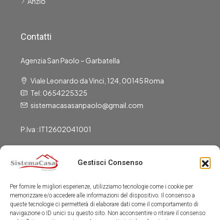
Anzio
Contatti
Agenzia San Paolo – Garbatella
Viale Leonardo da Vinci, 124, 00145 Roma
Tel: 0654225325
sistemacasasanpaolo@gmail.com
P.Iva : IT12602041001
Gestisci Consenso
Gli Uffici Sono Aperti
Per fornire le migliori esperienze, utilizziamo tecnologie come i cookie per
Dal Lunedì al Venerdì:
memorizzare e/o accedere alle informazioni del dispositivo. Il consenso a
9:00-13:00
queste tecnologie ci permetterà di elaborare dati come il comportamento di
15:30-19:30
navigazione o ID unici su questo sito. Non acconsentire o ritirare il consenso