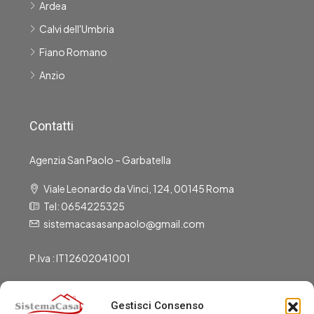
Ardea
Calvi dell'Umbria
Fiano Romano
Anzio
Contatti
Agenzia San Paolo – Garbatella
Viale Leonardo da Vinci, 124, 00145 Roma
Tel: 0654225325
sistemacasasanpaolo@gmail.com
P.Iva : IT12602041001
Gestisci Consenso
Gli Uffici Sono Aperti