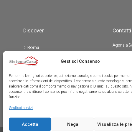
Discover
Contatti
Agenzia S
Roma
Pomezia
Viale L
Gestisci Consenso
Roma
Ardea
Tel: 0
Per fornire le migliori esperienze, utilizziamo tecnologie come i cookie per memori
Calvi dell'Umbria
siste
accedere alle informazioni del dispositivo. Il consenso a queste tecnologie ci per
Fiano Romano
elaborare dati come il comportamento di navigazione o ID unici su questo sito. 
acconsentire o ritirare il consenso può influire negativamente su alcune caratteris
P.Iva : I
Anzio
funzioni.
Gestisci servizi
Accetta
Nega
Visualizza le pr