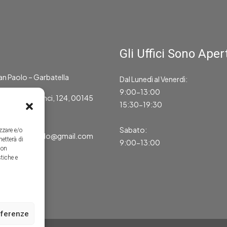
Gli Uffici Sono Apert
an Paolo – Garbatella
Dal Lunedì al Venerdì:
9:00-13:00
eonardo da Vinci, 124, 00145
15:30-19:30
654225325
Sabato:
zzare e/o
macasasanpaolo@gmail.com
metterà di
9:00-13:00
Non
tiche e
T12602041001
eferenze