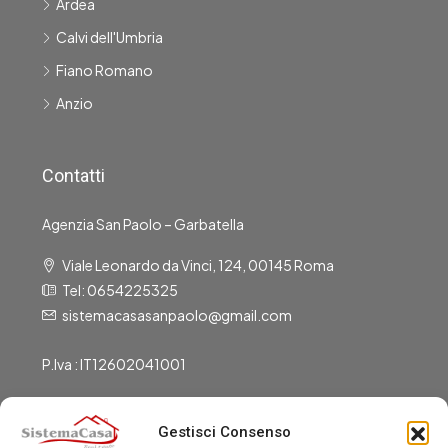
Ardea
Calvi dell'Umbria
Fiano Romano
Anzio
Contatti
Agenzia San Paolo – Garbatella
Viale Leonardo da Vinci, 124, 00145 Roma
Tel: 0654225325
sistemacasasanpaolo@gmail.com
P.Iva : IT12602041001
Gestisci Consenso
Gli Uffici Sono Aperti