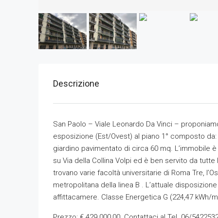
Descrizione
San Paolo – Viale Leonardo Da Vinci – proponiam
esposizione (Est/Ovest) al piano 1° composto da: 
giardino pavimentato di circa 60 mq. L’immobile è s
su Via della Collina Volpi ed è ben servito da tutte
trovano varie facoltà universitarie di Roma Tre, l
metropolitana della linea B . L’attuale disposizio
affittacamere. Classe Energetica G (224,47 kWh/
Prezzo: € 429.000,00. Contattaci al Tel. 06/542253