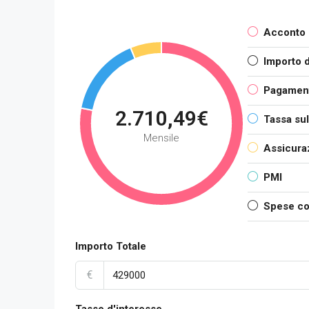
Acconto
Importo d
Pagament
2.710,49€
Tassa sul
Mensile
Assicuraz
PMI
Spese co
Importo Totale
€
Tasso d'interesse