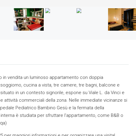
o in vendita un luminoso appartamento con doppia
soggiorno, cucina a vista, tre camere, tre bagni, balcone e
ituato in un contesto signorile, espone su Viale L. da Vinci e
 le attività commerciali della zona. Nelle immediate vicinanze si
’Ospedale Pediatrico Bambino Gesù e la fermata della
ne interna è studiata per sfruttare l’appartamento, come B&B o
mqa)
25 per maggiori informazioni e per organizzare una visita!