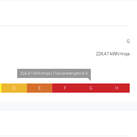
G
224,47 kWh/mqa
224,47 kWh/mqa | Classe energetica G
D
E
F
G
H