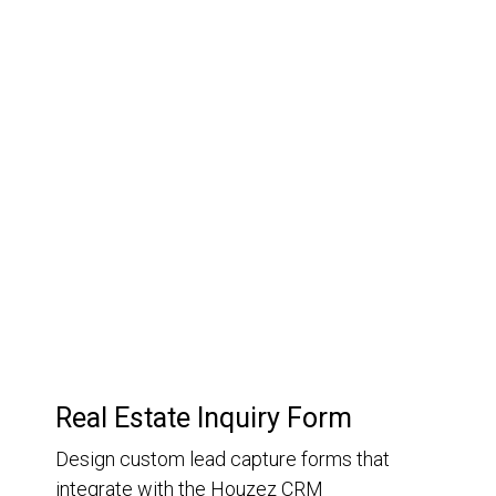
03.
Customer Relationship
Management
Keep track of your leads without having to pay for an
external CRM
Real Estate Inquiry Form
Design custom lead capture forms that
integrate with the Houzez CRM