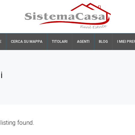
E
CERCA SU MAPPA
TITOLARI
AGENTI
BLOG
I MIEI PRE
i
listing found.