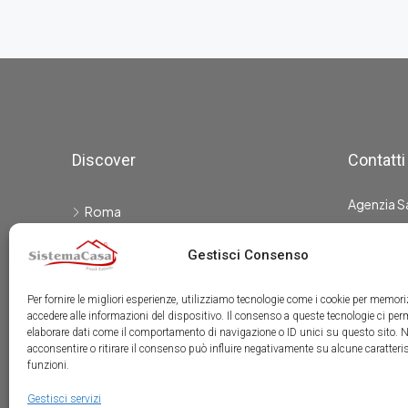
Discover
Contatti
Agenzia S
Roma
Pomezia
Viale L
Gestisci Consenso
Roma
Ardea
Tel: 0
Per fornire le migliori esperienze, utilizziamo tecnologie come i cookie per memori
Calvi dell'Umbria
siste
accedere alle informazioni del dispositivo. Il consenso a queste tecnologie ci per
Fiano Romano
elaborare dati come il comportamento di navigazione o ID unici su questo sito. 
acconsentire o ritirare il consenso può influire negativamente su alcune caratteris
P.Iva : I
Anzio
funzioni.
Gestisci servizi