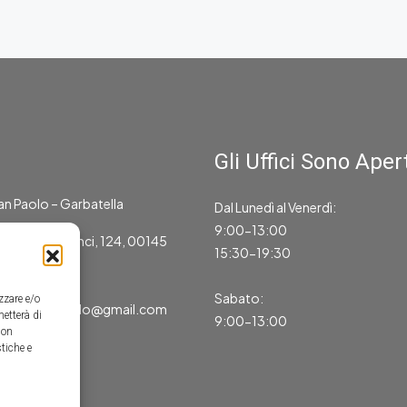
Gli Uffici Sono Apert
an Paolo – Garbatella
Dal Lunedì al Venerdì:
9:00-13:00
eonardo da Vinci, 124, 00145
15:30-19:30
654225325
Sabato:
zzare e/o
macasasanpaolo@gmail.com
metterà di
9:00-13:00
Non
tiche e
T12602041001