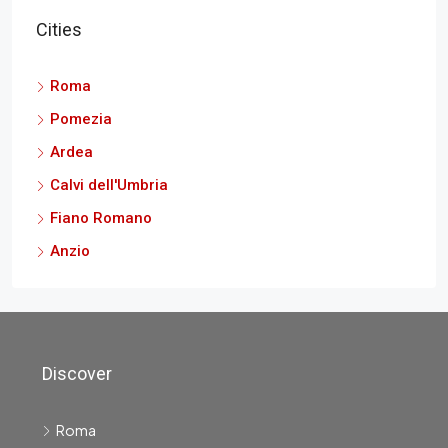
Cities
Roma
Pomezia
Ardea
Calvi dell'Umbria
Fiano Romano
Anzio
Discover
Roma