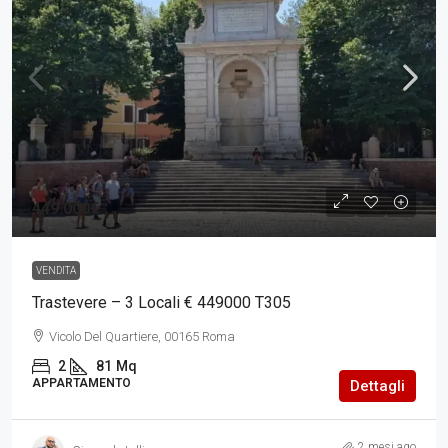
449.000€
VENDITA
Trastevere – 3 Locali € 449000 T305
Vicolo Del Quartiere, 00165 Roma
2
81
Mq
APPARTAMENTO
Dettagli
2 mesi ago