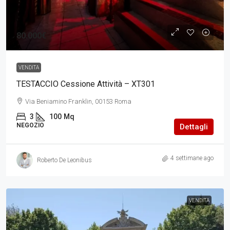
80.000€
VENDITA
TESTACCIO Cessione Attività – XT301
Via Beniamino Franklin, 00153 Roma
3
100
Mq
NEGOZIO
Dettagli
4 settimane ago
Roberto De Leonibus
VENDITA