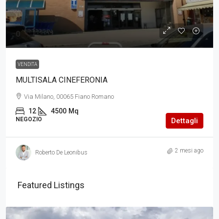
0
VENDITA
MULTISALA CINEFERONIA
Via Milano, 00065 Fiano Romano
12
4500
Mq
NEGOZIO
Dettagli
2 mesi ago
Roberto De Leonibus
Featured Listings