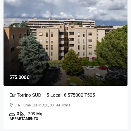
575.000€
Eur Torrino SUD – 5 Locali € 575000 T505
Via Fiume Giallo 320, 00144 Roma
3
203
Mq
APPARTAMENTO