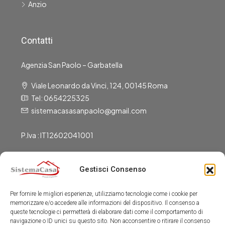
Anzio
Contatti
Agenzia San Paolo – Garbatella
Viale Leonardo da Vinci, 124, 00145 Roma
Tel: 0654225325
sistemacasasanpaolo@gmail.com
P.Iva : IT12602041001
Gestisci Consenso
Gli Uffici Sono Aperti
Per fornire le migliori esperienze, utilizziamo tecnologie come i cookie per
Dal Lunedì al Venerdì:
memorizzare e/o accedere alle informazioni del dispositivo. Il consenso a
9:00-13:00
queste tecnologie ci permetterà di elaborare dati come il comportamento di
navigazione o ID unici su questo sito. Non acconsentire o ritirare il consenso
15:30-19:30