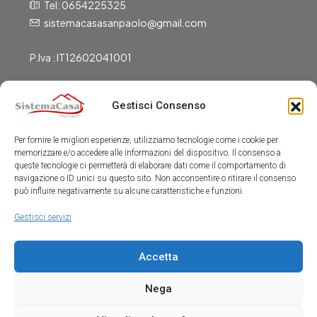
Tel: 0654225325
sistemacasasanpaolo@gmail.com
P.Iva : IT12602041001
Gestisci Consenso
Gli Uffici Sono Aperti
Per fornire le migliori esperienze, utilizziamo tecnologie come i cookie per
Dal Lunedì al Venerdì:
memorizzare e/o accedere alle informazioni del dispositivo. Il consenso a
9:00-13:00
queste tecnologie ci permetterà di elaborare dati come il comportamento di
navigazione o ID unici su questo sito. Non acconsentire o ritirare il consenso
15:30-19:30
può influire negativamente su alcune caratteristiche e funzioni.
Sabato:
Gestisci servizi
9:00-13:00
Accetta
Nega
© Sistemacasa All rights reserved -
Sviluppo sito Web Punkode