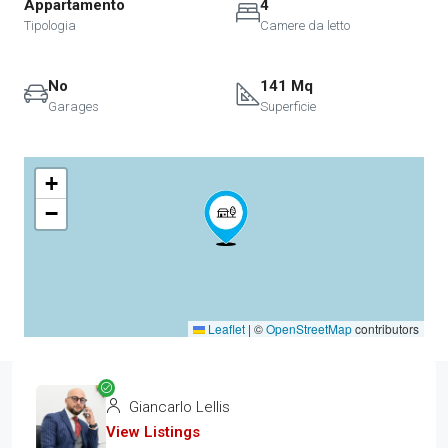
Appartamento
4
Tipologia
Camere da letto
No
141 Mq
Garages
Superficie
+
−
Leaflet
|
©
OpenStreetMap
contributors
Giancarlo Lellis
View Listings