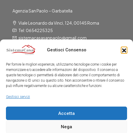
Agenzia San Paolo – Garbatella
Viale Leonardo da Vinci, 124, 00145 Roma
Tel: 0654225325
sistemacasasanpaolo@gmail.com
Gestisci Consenso
P.Iva : IT12602041001
Per fornire le migliori esperienze, utilizziamo tecnologie come i cookie per
memorizzare e/o accedere alle informazioni del dispositivo. Il consenso a
Gli Uffici Sono Aperti
queste tecnologie ci permetterà di elaborare dati come il comportamento di
navigazione o ID unici su questo sito. Non acconsentire o ritirare il consenso
può influire negativamente su alcune caratteristiche e funzioni.
Dal Lunedì al Venerdì:
9:00-13:00
Gestisci servizi
15:30-19:30
Accetta
Sabato:
9:00-13:00
Nega