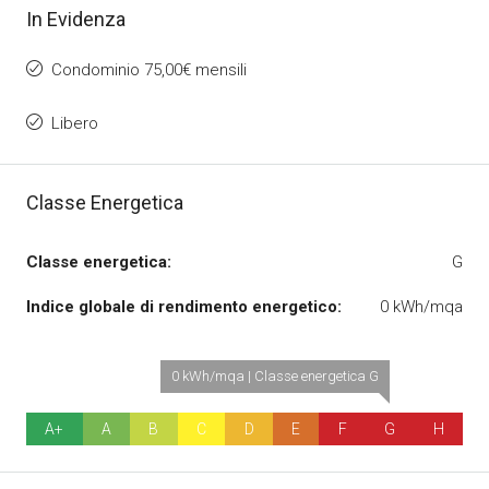
In Evidenza
Condominio 75,00€ mensili
Libero
Classe Energetica
Classe energetica:
G
Indice globale di rendimento energetico:
0 kWh/mqa
0 kWh/mqa | Classe energetica G
A+
A
B
C
D
E
F
G
H